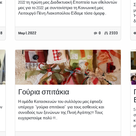
με
2022 τη πρώτη μας Διαδικτυακή Εποπτεία των εθελοντών
Σ
μας για το 2022. με συντονίστρια τη Κοινωνική μας
μ
Λειτουργό Πένη Λιακοπούλου Είδαμε τόσα όμορφ...
Ή
δ
48
Μαρ 1, 2022
0
2333
Φ
Γούρια σπιτάκια
Η ομάδα Κατασκευών του συλλόγου μας έφτιαξε
ων
υπέροχα "γούρια σπιτάκια" για τους ασθενείς και
5
συνοδούς των ξενώνων της Πνοή Αγάπης!!! Τους
σ
ευχαριστούμε πολύ !!!...
κ
ε