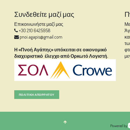
Συνδεθείτε μαζί μας
Π
Επικοινωνήστε μαζί μας
Με
+30 210 6425958
Άγ
pnoi.agapis@gmail.com
κα
τω
Η «Πνοή Αγάπης» υπόκειται σε οικονομικό
φτ
διαχειριστικό έλεγχο από Ορκωτό Λογιστή.
με
ΠΟΛΙΤΙΚΉ ΑΠΟΡΡΗΤΟΥ
Powered by