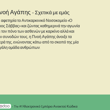
νοή Αγάπης
-
Σχετικά με εμάς
 αφετηρία το Αντικαρκινικό Νοσοκομείο «Ο
ιος Σάββας» και ζώντας καθημερινά την αγωνία
ι τον πόνο των ασθενών με καρκίνο αλλά και
ν συνοδών τους, η Πνοή Αγάπης άνοιξε τα
ερά της, ενώνοντας κάτω από το σκοπό της μία
γάλη ομάδα ανθρώπων.
- The #1
Ηλεκτρονικό Eμπόριο Ανοικτού Κώδικα