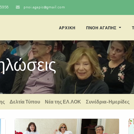
25958
pnoi.agapis@gmail.com
ΑΡΧΙΚΗ
ΠΝΟΗ ΑΓΑΠΗΣ
ηλώσεις
ης
Δελτία Τύπου
Νέα της ΕΛ.ΛΟΚ
Συνέδρια-Ημερίδες