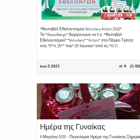
*Φεστιβάλ Εθελοντισμού Voluntary Action 2022*
Το *Skywalker.gr* διοργανώνει το 5 ο *Φεστιβάλ
Εθελοντισμού* *Voluntary* *Action* στο Πάρκο Τρίτση
στις *2**4, 25** *και* 26 Ιουνίου* από τις *10:0...
Ιουν 3, 2022
0
19
Ημέρα της Γυναίκας
8 Μαρτίου 2022 - Παγκόσμια Ημέρα της Γυναίκας Σήμερα