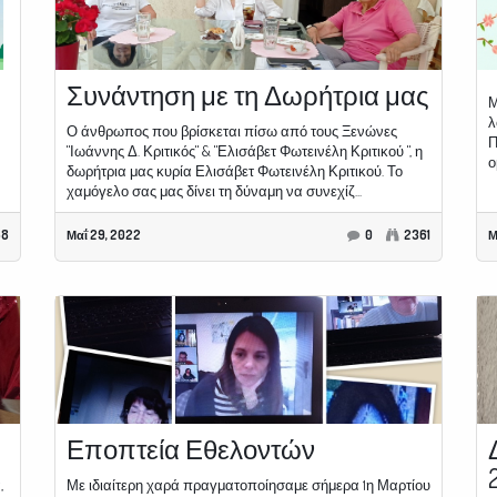
Συνάντηση με τη Δωρήτρια μας
Μ
λ
Ο άνθρωπος που βρίσκεται πίσω από τους Ξενώνες
Π
"Ιωάννης Δ. Κριτικός" & "Ελισάβετ Φωτεινέλη Κριτικού ", η
ο
δωρήτρια μας κυρία Ελισάβετ Φωτεινέλη Κριτικού. Το
χαμόγελο σας μας δίνει τη δύναμη να συνεχίζ...
58
Μαΐ 29, 2022
0
2361
Μ
Εποπτεία Εθελοντών
,
Με ιδιαίτερη χαρά πραγματοποίησαμε σήμερα 1η Μαρτίου