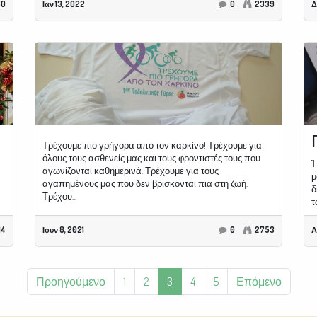
80
Ιαν 13, 2022
0
2339
Δ
Τρέχουμε πιο γρήγορα από τον καρκίνο! Τρέχουμε για
όλους τους ασθενείς μας και τους φροντιστές τους που
Ή
αγωνίζονται καθημερινά. Τρέχουμε για τους
μ
αγαπημένους μας που δεν βρίσκονται πια στη ζωή.
δ
Τρέχου...
τ
14
Ιουν 8, 2021
0
2753
Α
Προηγούμενο
1
2
3
4
5
Επόμενο