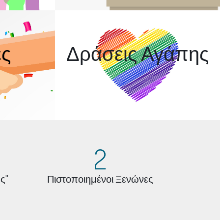
ς
Δράσεις Αγάπης
2
ς"
Πιστοποιημένοι Ξενώνες