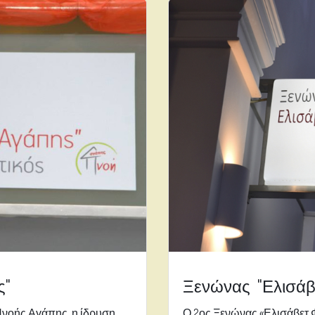
ς"
Ξενώνας "Ελισάβε
Πνοής Αγάπης, η ίδρυση
Ο 2ος Ξενώνας «Ελισάβετ Φ