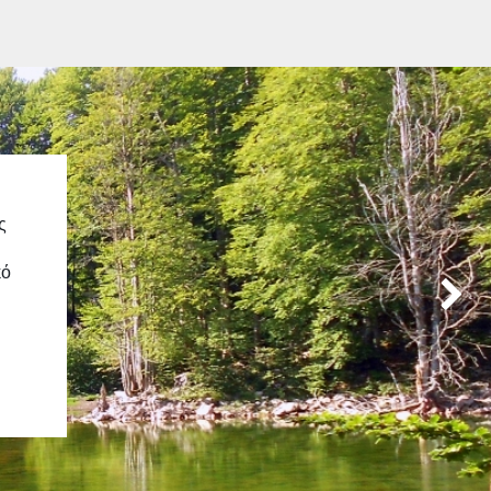
ς
κό
Next