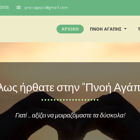
25958
pnoi.agapis@gmail.com
ΑΡΧΙΚΗ
ΠΝΟΗ ΑΓΑΠΗΣ
λως ήρθατε στην "Πνοή Αγάπ
Γιατί ... αξίζει να μοιραζόμαστε τα δύσκολα!