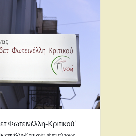
τ Φωτεινέλλη-Κριτικού"
ωτεινέλλη-Κριτικού», είναι πλήρως