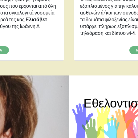
δούς που έρχονται από όλη
εξοπλισμένος για την κάλ
 στα ογκολογικά νοσομεία
ασθενών ή/και των συνοδών
ρεά της κας
Ελισάβετ
τα δωμάτια φιλοξενίας είνα
ζύγου της Ιωάννη Δ.
υπάρχει πλήρως εξοπλισμέν
τηλεόραση και δίκτυο wi-fi.
Α
Εθελοντι