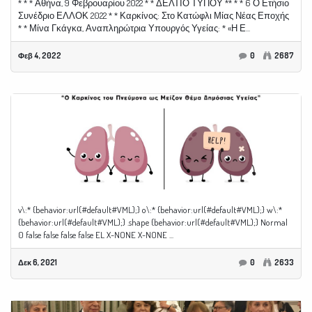
* * * Αθήνα, 9 Φεβρουαρίου 2022 * * ΔΕΛΤΙΟ ΤΥΠΟΥ ** * * 6 Ο Ετήσιο
Συνέδριο ΕΛΛΟΚ 2022 * * Καρκίνος: Στο Κατώφλι Μίας Νέας Εποχής
* * Μίνα Γκάγκα, Αναπληρώτρια Υπουργός Υγείας: * «Η Ε...
Φεβ 4, 2022
0
2687
v\:* {behavior:url(#default#VML);} o\:* {behavior:url(#default#VML);} w\:*
{behavior:url(#default#VML);} .shape {behavior:url(#default#VML);} Normal
0 false false false false EL X-NONE X-NONE ...
Δεκ 6, 2021
0
2633