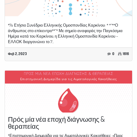
*7o Ετήσιο Συνέδριο Ελληνικής Ομοσπονδίας Καρκίνου: * *“**Ο
άνθρωπος στο επίκεντρο**”* Με σημείο αναφοράς την Παγκόσμια
Ημέρα κατά του Καρκίνου, η Ελληνική Ομοσπονδία Καρκίνου –
ΕΛΛΟΚ διοργανώνει το 7...
Φεβ 2, 2023
0
1616
Πρός μία νέα εποχή διάγνωσης &
θεραπείας
*Επιστημονική Διημερίδα για τις Αιματολογικές Κακοήθειες: «Προς