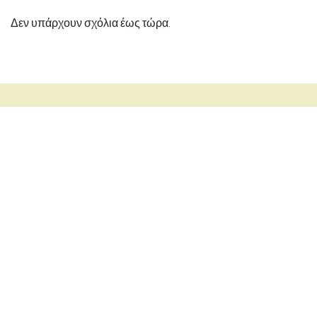
Δεν υπάρχουν σχόλια έως τώρα.
Συνδεθείτε μαζί μας
Επικοινωνήστε μαζί μας
+30 210 6425958
pnoi.agapis@gmail.com