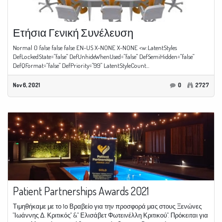
Ετήσια Γενική Συνέλευση
Normal 0 false false false EN-US X-NONE X-NONE <w:LatentStyles
DefLockedState="false" DefUnhideWhenUsed="false" DefSemiHidden="false"
DefQFormat="false" DefPriority="99" LatentStyleCount...
Nov 6, 2021
0
2727
Patient Partnerships Awards 2021
Τιμηθήκαμε με το 1ο Βραβείο για την προσφορά μας στους Ξενώνες
"Ιωάννης Δ. Κριτικός" &" Ελισάβετ Φωτεινέλλη Κριτικού". Πρόκειται για