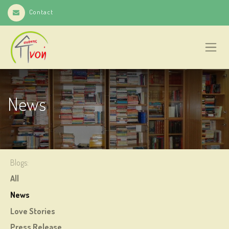
Contact
News
Blogs:
All
News
Love Stories
Press Release