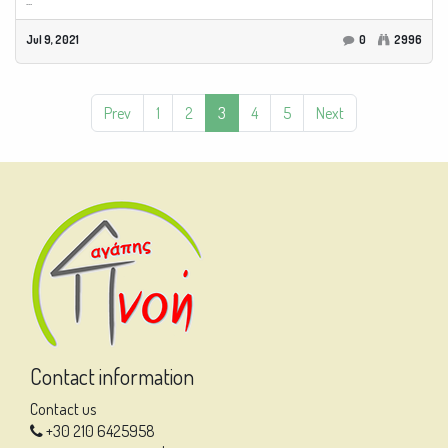
Jul 9, 2021
0
2996
Prev
1
2
3
4
5
Next
Contact information
Contact us
+30 210 6425958