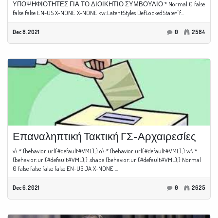
ΥΠΟΨΗΦΙΟΤΗΤΕΣ ΓΙΑ ΤΟ ΔΙΟΙΚΗΤΙΟ ΣΥΜΒΟΥΛΙΟ * Normal 0 false
false false EN-US X-NONE X-NONE <w:LatentStyles DefLockedState="f...
Dec 8, 2021
0
2584
Επαναληπτική Τακτική ΓΣ-Αρχαιρεσίες
v\:* {behavior:url(#default#VML);} o\:* {behavior:url(#default#VML);} w\:*
{behavior:url(#default#VML);} .shape {behavior:url(#default#VML);} Normal
0 false false false false EN-US JA X-NONE ...
Dec 6, 2021
0
2625