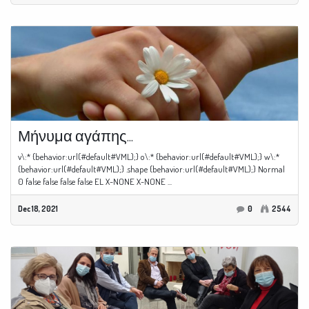
Μήνυμα αγάπης...
v\:* {behavior:url(#default#VML);} o\:* {behavior:url(#default#VML);} w\:*
{behavior:url(#default#VML);} .shape {behavior:url(#default#VML);} Normal
0 false false false false EL X-NONE X-NONE ...
Dec 18, 2021
0
2544