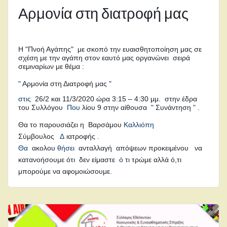
Αρμονία στη διατροφή μας
Η
"Πνοή Αγάπης"
με σκοπό την ευαισθητοποίηση μας σε
σχέση με την αγάπη στον εαυτό μας οργανώνει σειρά
σεμιναρίων με θέμα :
"
Αρμονία στη Διατροφή μας
"
στις
26/2 και 11/3/2020 ώρα 3:15 – 4:30 μμ. στην έδρα
του Συλλόγου
Που
λίου 9 στην αίθουσα
"
Συνάντηση
"
.
Θα το παρουσιάζει η
Βαρσάμου
Καλλιόπη
Σύμβουλος
Δ
ιατροφής
.
Θα
ακολου
θήσει
ανταλλαγή απόψεων προκειμένου να
κατανοήσουμε ότι δεν είμαστε
ό
τι τρώμε αλλά ό,τι
μπορούμε να αφομοιώσουμε.