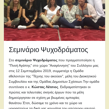
Σεμινάριο Ψυχοδράματος
Στο
σεμινάριο Ψυχοδράματος
που πραγματοποίησε η
"Πνοή Αγάπης" στο χώρο "Αναγέννηση" του Συλλόγου μας
στις 12 Σεμπτεμβρίου 2019, συμμετείχε η Ομάδα
εθελοντών της "Τέχνης του ακούειν", μέλη του Διοικητικού
Συμβουλίου και της Ομάδας Δημοσίων Σχέσεων.Την ομάδα
συντόνισε ο κ.
Κώστας
Λέτσιος
. Εκδραματίστηκαν οι
πρώτες και τελευταίες σκηνές έργων που τα μέλη
δημιούργησαν σε σχέση με βιωμένες εμπειρίες
θανάτου.Έτσι, δώσαμε το χρόνο και το χώρο να
μοιραστούμε τα δικά μας κομμάτια του εσώτερου εαυτού