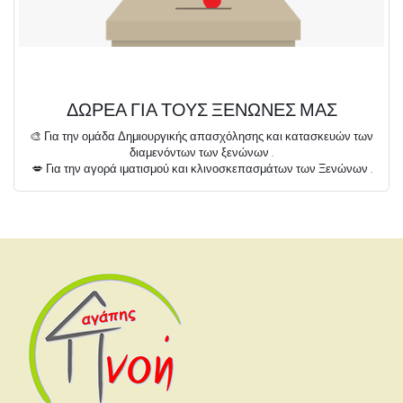
ΔΩΡΕΑ ΓΙΑ ΤΟΥΣ ΞΕΝΩΝΕΣ ΜΑΣ
🎨 Για την ομάδα Δημιουργικής απασχόλησης και κατασκευών των
διαμενόντων των ξενώνων .
💋 Για την αγορά ιματισμού και κλινοσκεπασμάτων των Ξενώνων .
✔ Για την αγορά ειδών υγιεινής (ξηρά τροφή, απολυμαντικά και είδη
πρώτης ανάγκης) για τους διαμένοντες των ξενώνων.
🚍 Για την κάλυψη εξόδων οικονομικά αδυνάτων ασθενών για
διαμονή και μετακίνηση από τον τόπο διαμονής τους στην Αθήνα