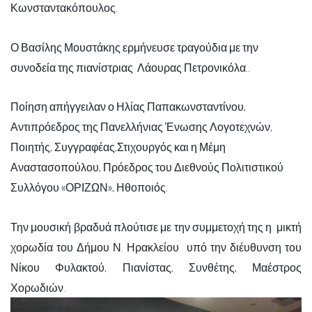
Κωνσταντακόπουλος.
Ο
Βασίλης Μουστάκης
ερμήνευσε τραγούδια με την
συνοδεία της πιανίστριας
Λάουρας Πετρονικόλα
..
Ποίηση απήγγειλαν ο
Ηλίας Παπακωνσταντίνου
,
Αντιπρόεδρος της Πανελλήνιας Ένωσης Λογοτεχνών,
Ποιητής, Συγγραφέας,Στιχουργός και η
Μέμη
Αναστασοπούλου
, Πρόεδρος του Διεθνούς Πολιτιστικού
Συλλόγου «ΟΡΙΖΩΝ», Ηθοποιός.
Την μουσική βραδυά πλούτισε με την συμμετοχή της η
μικτή
χορωδία του Δήμου Ν. Ηρακλείου
υπό την διέυθυνση του
Νίκου Φυλακτού
, Πιανίστας, Συνθέτης, Μαέστρος
Χορωδιών.