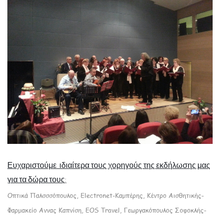
Ευχαριστούμε ιδιαίτερα τους χορηγούς της εκδήλωσης μας
για τα δώρα τους:
Οπτικά Παλσσσόπουλος,
Electronet
-
Καμπέρης, Κέντρο Αισθητικής-
Φαρμακείο Αννας Καπνίση,
EOS Travel,
Γεωργακόπουλος Σοφοκλής-