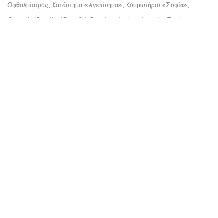
Οφθαλμίατρος, Κατάστημα «Ανεπίσημα»
,
Κομμωτήριο «Σοφία»,
Οικιακά είδη «Καρόζη»,
GA Jewelry,
Λεγάκη Αντωνία, Σταύρο
Τζώρτζο
, Ελισάβετ, Πόλυ
Βαρτσιώτη
, Χρύσα Χαραλαμπίδου,
Κοσμηματοπωλείο «Πετράδι»,
Maria Perfume,
Είδη δώρων
«Παγόδα»
,
Ανδρικά ρούχα «Βασιλακάκη», Υποδήματα
Μουστάκης
,Ξηροί καρποί "ο Βραζιλιάνος"
in
Δράσεις-Εκδηλώσεις
to leave a comment
ΣΎΝΔΕΣΗ
Δεν υπάρχουν σχόλια έως τώρα.