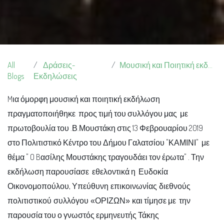
All
Δράσεις-
Μουσική και Ποιητική εκδήλωση
Blogs
Εκδηλώσεις
Mια όμορφη μουσική και ποιητική εκδήλωση
πραγματοποιήθηκε προς τιμή του συλλόγου μας με
πρωτοβουλία του .Β.Μουστάκη στις 13 Φεβρουαρίου 2019
στο Πολιτιστικό Κέντρο του Δήμου Γαλατσίου "ΚΑΜΙΝΙ" με
θέμα " O Bασίλης Μουστάκης τραγουδάει τον έρωτα" .
Την
εκδήλωση παρουσίασε εθελοντικά η
Ευδοκία
Οικονομοπούλου,
Υπεύθυνη επικοινωνίας διεθνούς
και τίμησε με την
πολιτιστικού συλλόγου «ΟΡΙΖΩΝ»
παρουσία του ο γνωστός ερμηνευτής
Τάκης