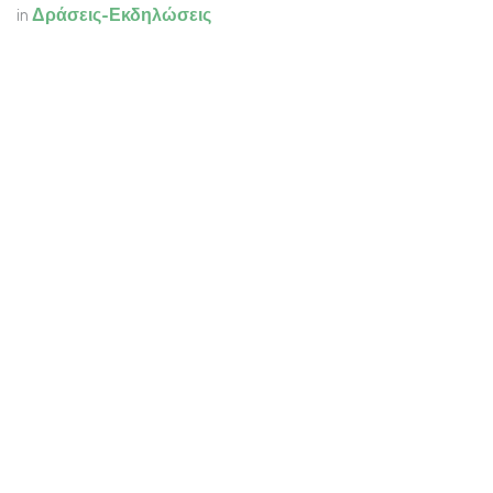
in
Δράσεις-Εκδηλώσεις
to leave a comment
ΣΎΝΔΕΣΗ
Δεν υπάρχουν σχόλια έως τώρα.
Συνδεθείτε μαζί μας