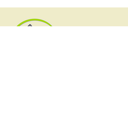
Συνδεθείτε μαζί μας
Επικοινωνήστε μαζί μας
+30 210 6425958
pnoi.agapis@gmail.com
Η «Πνοή Αγάπης» υπόκειται σε οικονομικό
διαχειριστικό έλεγχο από Ορκωτό Λογιστή.