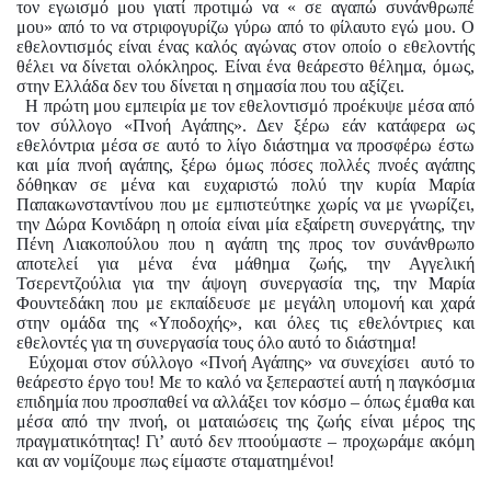
τον εγωισμό μου γιατί προτιμώ να « σε αγαπώ συνάνθρωπέ
μου» από το να στριφογυρίζω γύρω από το φίλαυτο εγώ μου. Ο
εθελοντισμός είναι ένας καλός αγώνας στον οποίο ο εθελοντής
θέλει να δίνεται ολόκληρος. Είναι ένα θεάρεστο θέλημα, όμως,
στην Ελλάδα δεν του δίνεται η σημασία που του αξίζει.
Η πρώτη μου εμπειρία με τον εθελοντισμό προέκυψε μέσα από
τον σύλλογο «Πνοή Αγάπης». Δεν ξέρω εάν κατάφερα ως
εθελόντρια μέσα σε αυτό το λίγο διάστημα να προσφέρω έστω
και μία πνοή αγάπης, ξέρω όμως πόσες πολλές πνοές αγάπης
δόθηκαν σε μένα και ευχαριστώ πολύ την κυρία Μαρία
Παπακωνσταντίνου που με εμπιστεύτηκε χωρίς να με γνωρίζει,
την Δώρα Κονιδάρη η οποία είναι μία εξαίρετη συνεργάτης, την
Πένη Λιακοπούλου που η αγάπη της προς τον συνάνθρωπο
αποτελεί για μένα ένα μάθημα ζωής, την Αγγελική
Τσερεντζούλια για την άψογη συνεργασία της, την Μαρία
Φουντεδάκη που με εκπαίδευσε με μεγάλη υπομονή και χαρά
στην ομάδα της «Υποδοχής», και όλες τις εθελόντριες και
εθελοντές για τη συνεργασία τους όλο αυτό το διάστημα!
Εύχομαι στον σύλλογο «Πνοή Αγάπης» να συνεχίσει
αυτό το
θεάρεστο έργο του! Με το καλό να ξεπεραστεί αυτή η παγκόσμια
επιδημία που προσπαθεί να αλλάξει τον κόσμο – όπως έμαθα και
μέσα από την πνοή, οι ματαιώσεις της ζωής είναι μέρος της
πραγματικότητας! Γι’ αυτό δεν πτοούμαστε – προχωράμε ακόμη
και αν νομίζουμε πως είμαστε σταματημένοι!