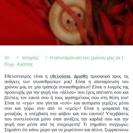
All
Ιστορίες
Η αποταμίευση του χρόνου μας σε τράπεζα συναισθημάτων
Blogs
Αγάπης
Εθελοντισμός είναι η
εθελούσια
,
άμισθη
προσφορά προς τις
ανάγκες των συνανθρώπων μας! Είναι η αποταμίευση του
χρόνου μας σε μία τράπεζα συναισθημάτων! Είναι ο λυγμός της
προσευχής για την ψυχή του «άλλου» που έχεις απέναντι σου και
βλέπεις τον εαυτό σου ή τους αγαπημένους σου στη θέση του!
Είναι το «εγώ» που γίνεται «εσύ» και αυτόματα γεμίζεις μέσα
σου και γύρω σου από το «εμείς»! Είναι η μοιρασιά της
μοναξιάς, η υπέρβαση του φόβου και του εαυτού! Υπερβάσεις
που συντελούνται μόνο όταν ανοίξεις την καρδιά σου και την
ψυχή σου μέσα από τη συγχώρεση! Τι σημαίνει συγχωρώ;
Σημαίνει ότι κάνω χώρο για να χωρέσουν και άλλοι. Συρρικνώνω