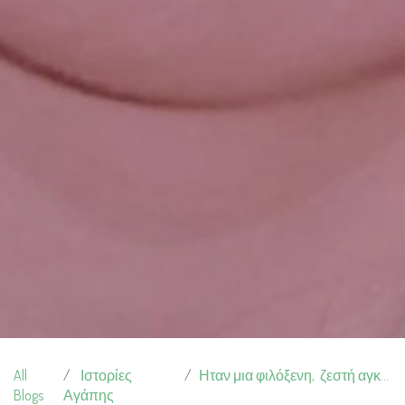
All
Ιστορίες
Ηταν μια φιλόξενη, ζεστή αγκαλιά
Blogs
Αγάπης