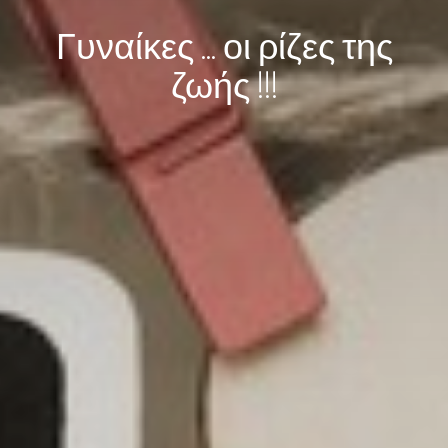
Γυναίκες ... οι ρίζες της
ζωής !!!