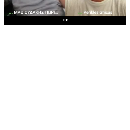
Σας ευχαριστούμε τόσο πολύ για την ομάδα και για το
μοίρασμα.
Μεγάλη η χαρά μας!
in
Ανακοινώσεις
to leave a comment
ΣΎΝΔΕΣΗ
Δεν υπάρχουν σχόλια έως τώρα.