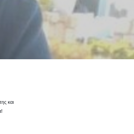
πης και
α!