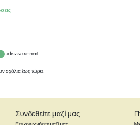
σεις
to leave a comment
ν σχόλια έως τώρα.
Συνδεθείτε μαζί μας
Π
Επικοινωνήστε μαζί μας
Με
+30 210 6425958
Άγ
pnoi.agapis@gmail.com
κα