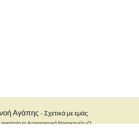
νοή Αγάπης
-
Σχετικά με εμάς
 αφετηρία το Αντικαρκινικό Νοσοκομείο «Ο
ιος Σάββας» και ζώντας καθημερινά την αγωνία
ι τον πόνο των ασθενών με καρκίνο αλλά και