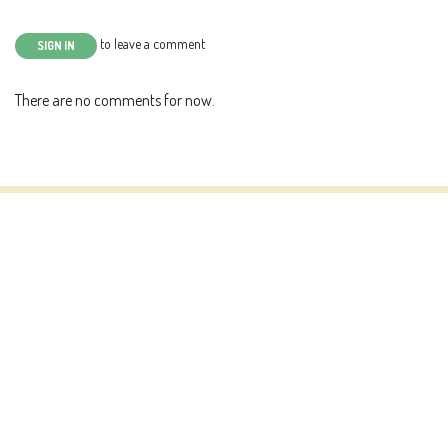
to leave a comment
SIGN IN
There are no comments for now.
Contact information
Contact us