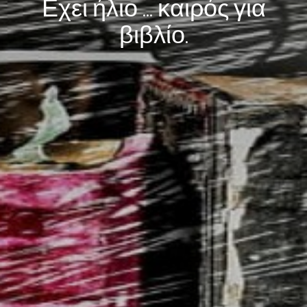
Εχει ήλιο ... καιρός για
βιβλίο.