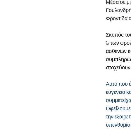
Μέσα σε μι
Γουλανδρή
Φροντίδα α
Σκοπός το
& των φρον
ασθενών κα
συμπληρωμ
στοχεύουν 
Αυτό που έ
ευγένεια κ
συμμετείχαν
Οφείλουμε
την εξαιρε
υπενθυμίσα