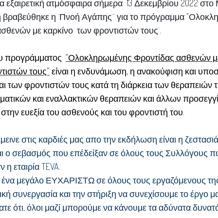
α εξαιρετική ατμόσφαιρα σήμερα 13 Δεκεμβρίου 2022 στο
 βραβεύθηκε η ¨Πνοή Αγάπης¨¨ για το πρόγραμμα "Ολοκ
σθενών με καρκίνο των φροντιστών τους¨.
υ προγράμματος
“Ολοκληρωμένης Φροντίδας ασθενών μ
τιστών τους”
είναι η ενδυνάμωση, η ανακούφιση και υπο
ι των φροντιστών τους κατά τη διάρκεια των θεραπειών 
ατικών και εναλλακτικών θεραπειών και άλλων προσεγγ
στην ευεξία του ασθενούς και του φροντιστή του.
μεινε στις καρδιές μας απο την εκδήλωση είναι η ζεστασιά
αι ο σεβασμός που επέδείξαν σε όλους τους Συλλόγους π
 η εταιρία TEVA.
 ένα μεγάλο ΕΥΧΑΡΙΣΤΩ σε όλους τους εργαζόμενους της
τική συνεργασία και την στήριξη να συνεχίσουμε το έργο μ
τε ότι, όλοι μαζί μπορούμε να κάνουμε τα αδύνατα δυνατά