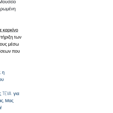
 Μουσείο
ληρωμένη
ε καρκίνο
στήριξη των
τους μέσω
ίσεων που
, η
ου
 TEVA για
ας, Μας
!