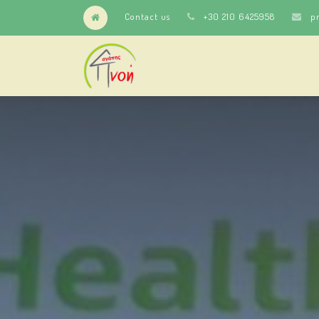
Contact us
+30 210 6425958
p