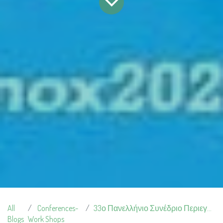
All
Conferences-
33ο Πανελλήνιο Συνέδριο Περιεγχειρητικής Νοσηλευτικής
Blogs
Work Shops