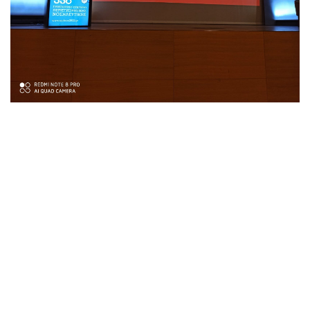
in
Conferences-Work Shops
to leave a comment
SIGN IN
There are no comments for now.