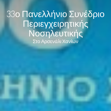
33ο Πανελλήνιο Συνέδριο
Περιεγχειρητικής
Νοσηλευτικής
Στο Αρσενάλι Χανίων